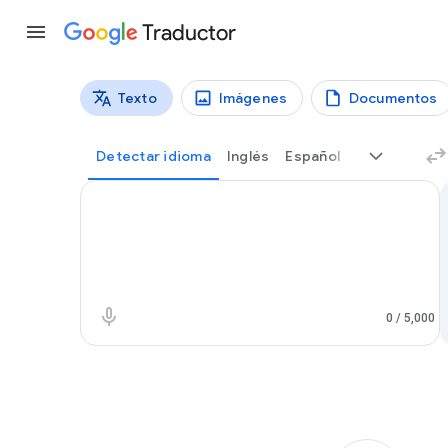
Traductor
Texto
Imágenes
Documentos
Tipos de traducción
Traducción de texto
Detectar idioma
Inglés
Español
Portugués (Br
R
Texto de origen
0
/ 5,000